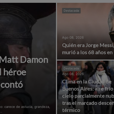
Destacada
Ago 08, 2026
Quién era Jorge Messi,
murió a los 68 años en
a Matt Damon
l héroe
Destacada
Ago 08, 2026
Clima en la Ciudad de
 contó
Buenos Aires: aire frío
cielo parcialmente nu
tras el marcado desce
: carece de astucia, grandeza,
térmico
..