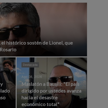
 el histórico sostén de Lionel, que
 Rosario
Destacada
Ago 08, 2026
 y
Maslatón a Bausili: "El país
blado
dirigido por ustedes avanza
nso
hacia el desastre
económico total"