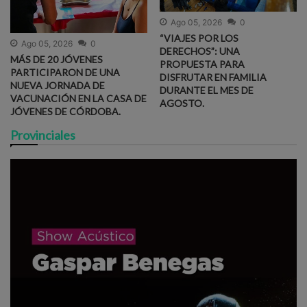
Ago 05, 2026
0
“VIAJES POR LOS
Ago 05, 2026
0
DERECHOS”: UNA
MÁS DE 20 JÓVENES
PROPUESTA PARA
PARTICIPARON DE UNA
DISFRUTAR EN FAMILIA
NUEVA JORNADA DE
DURANTE EL MES DE
VACUNACIÓN EN LA CASA DE
AGOSTO.
JÓVENES DE CÓRDOBA.
Provinciales