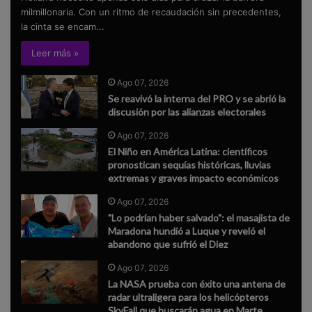
milmillonaria. Con un ritmo de recaudación sin precedentes,
la cinta se encam...
Leer más »
Ago 07, 2026
Se reavivó la interna del PRO y se abrió la
discusión por las alianzas electorales
Ago 07, 2026
El Niño en América Latina: científicos
pronostican sequías históricas, lluvias
extremas y graves impacto económicos
Ago 07, 2026
"Lo podrían haber salvado": el masajista de
Maradona hundió a Luque y reveló el
abandono que sufrió el Diez
Ago 07, 2026
La NASA prueba con éxito una antena de
radar ultraligera para los helicópteros
SkyFall que buscarán agua en Marte