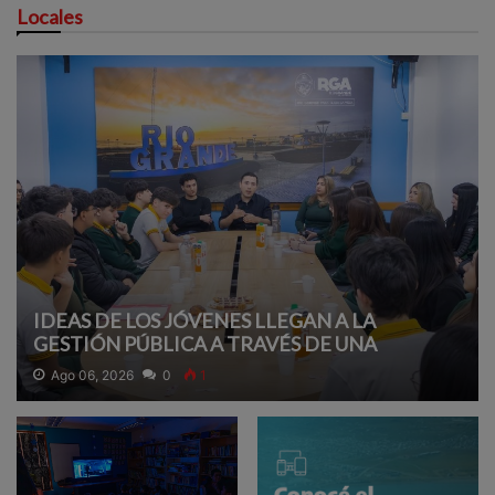
Locales
IDEAS DE LOS JÓVENES LLEGAN A LA
GESTIÓN PÚBLICA A TRAVÉS DE UNA
PROPUESTA EDUCATIVA
Ago 06, 2026
0
1