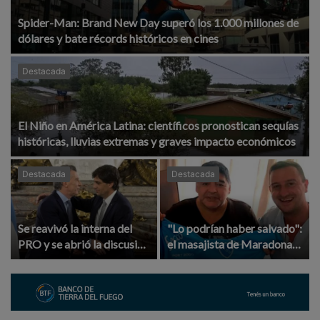
Spider-Man: Brand New Day superó los 1.000 millones de
dólares y bate récords históricos en cines
Destacada
El Niño en América Latina: científicos pronostican sequías
históricas, lluvias extremas y graves impacto económicos
Destacada
Destacada
Se reavivó la interna del
"Lo podrían haber salvado":
PRO y se abrió la discusión
el masajista de Maradona
por las alianzas electorales
hundió a Luque y reveló el
abandono que sufrió el
Diez