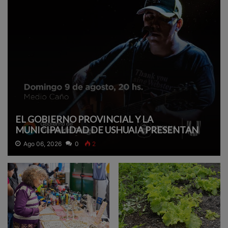
EL GOBIERNO PROVINCIAL Y LA
MUNICIPALIDAD DE USHUAIA PRESENTAN
UN SHOW ACÚSTICO GRATUITO DE GASPAR
Ago 06, 2026
0
2
BENEGAS.