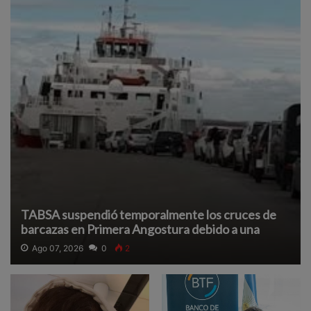
TABSA suspendió temporalmente los cruces de
barcazas en Primera Angostura debido a una
densa neblina que reduce la visibilidad y afecta la
Ago 07, 2026
0
2
navegación segura.