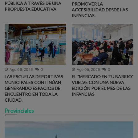
PÚBLICA A TRAVÉS DE UNA
PROMOVER LA
PROPUESTA EDUCATIVA
ACCESIBILIDAD DESDE LAS
INFANCIAS.
Ago 06, 2026
0
Ago 05, 2026
0
LAS ESCUELAS DEPORTIVAS
EL "MERCADO EN TU BARRIO"
MUNICIPALES CONTINÚAN
VUELVE CON UNA NUEVA
GENERANDO ESPACIOS DE
EDICIÓN POR EL MES DE LAS
ENCUENTRO EN TODA LA
INFANCIAS
CIUDAD.
Provinciales