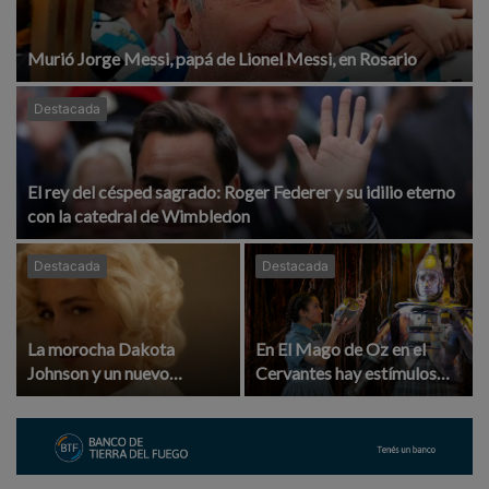
Murió Jorge Messi, papá de Lionel Messi, en Rosario
Destacada
El rey del césped sagrado: Roger Federer y su idilio eterno
con la catedral de Wimbledon
Destacada
Destacada
La morocha Dakota
En El Mago de Oz en el
Johnson y un nuevo
Cervantes hay estímulos
desafío: interpretar a la
para los chicos y Dorothy
diva Marilyn Monroe, que
recupera los zapatos
según cuenta la leyenda, la
plateados
tuvo en brazos