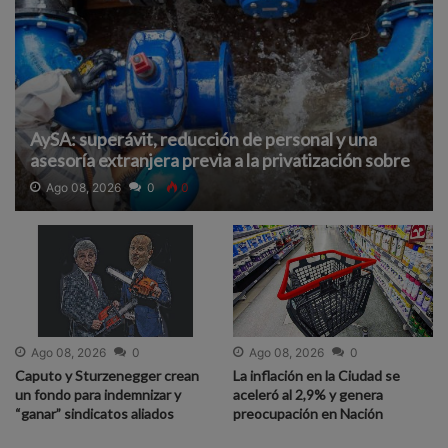
AySA: superávit, reducción de personal y una
asesoría extranjera previa a la privatización sobre
la que hay pocos detalles
Ago 08, 2026
0
0
Ago 08, 2026
0
Ago 08, 2026
0
Caputo y Sturzenegger crean
La inflación en la Ciudad se
un fondo para indemnizar y
aceleró al 2,9% y genera
“ganar” sindicatos aliados
preocupación en Nación