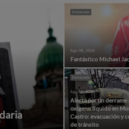
Destacada
Ago 08, 2026
Fantástico Michael Ja
Destacada
Ago 08, 2026
Alerta por un derrame
oxígeno líquido en Mo
daria
Castro: evacuación y c
de tránsito