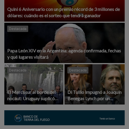
Quini 6 Aniversario con un premio récord de 3 millones de
dólares: cuándo es el sorteo que tendrá ganador
Destacada
Papa León XIV en la Argentina: agenda confirmada, fechas
y qué lugares visitará
Destacada
Destacada
El Mercosur al borde del
Di Tullio impugnó a Joaquín
nocaut: Uruguay suplicó
Benegas Lynch por un
frenar la pelea Argentina-
presunto conflicto de
Brasil mientras Lula le
intereses en el debate de la
declara la guerra a EE.UU.
Ley de Tierras