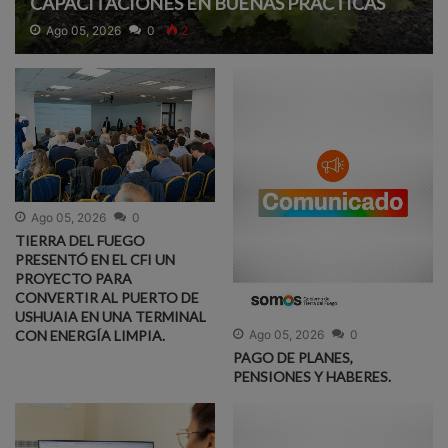
CAPACITACIONES EN BUENAS PRÁCTICAS
AGRÍCOLAS PARA EL SECTOR HORTÍCOLA.
Ago 05, 2026
0
2
Ago 05, 2026
0
TIERRA DEL FUEGO
PRESENTÓ EN EL CFI UN
PROYECTO PARA
CONVERTIR AL PUERTO DE
USHUAIA EN UNA TERMINAL
CON ENERGÍA LIMPIA.
Ago 05, 2026
0
PAGO DE PLANES,
PENSIONES Y HABERES.