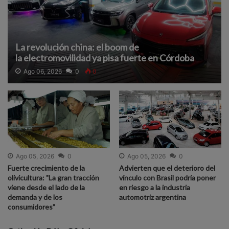
La revolución china: el boom de
la electromovilidad ya pisa fuerte en Córdoba
Ago 06, 2026
0
0
Ago 05, 2026
0
Ago 05, 2026
0
Fuerte crecimiento de la
Advierten que el deterioro del
olivicultura: "La gran tracción
vínculo con Brasil podría poner
viene desde el lado de la
en riesgo a la industria
demanda y de los
automotriz argentina
consumidores”