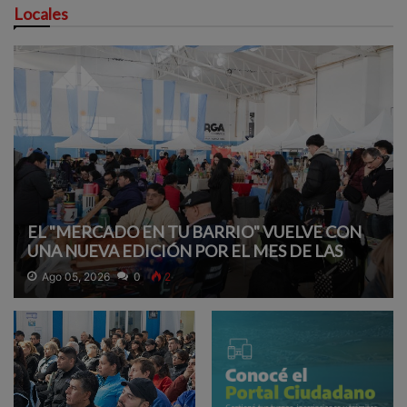
Locales
EL "MERCADO EN TU BARRIO" VUELVE CON
UNA NUEVA EDICIÓN POR EL MES DE LAS
INFANCIAS
Ago 05, 2026
0
2