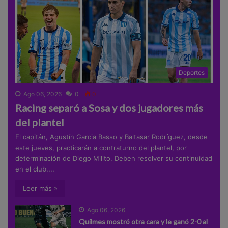
Deportes
Ago 06, 2026
0
0
Racing separó a Sosa y dos jugadores más
del plantel
El capitán, Agustín Garcia Basso y Baltasar Rodríguez, desde
este jueves, practicarán a contraturno del plantel, por
determinación de Diego Milito. Deben resolver su continuidad
en el club....
Leer más »
Ago 06, 2026
Quilmes mostró otra cara y le ganó 2-0 al