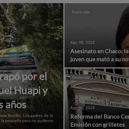
Destacada
Ago 09, 2026
Asesinato en Chaco: la
joven que mató a su no
rapó por el
Destacada
huel Huapi y
s años
Ago 09, 2026
Reforma del Banco Cen
ida Bustillo. Los padres de la
a la pequeña pero no pudieron
Emisión con grilletes