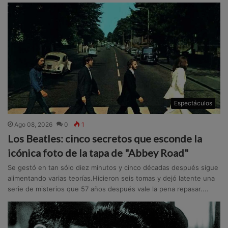
Espectáculos
Ago 08, 2026
0
1
Los Beatles: cinco secretos que esconde la
icónica foto de la tapa de "Abbey Road"
Se gestó en tan sólo diez minutos y cinco décadas después sigue
alimentando varias teorías.Hicieron seis tomas y dejó latente una
serie de misterios que 57 años después vale la pena repasar....