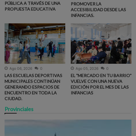
PÚBLICA A TRAVÉS DE UNA
PROMOVER LA
PROPUESTA EDUCATIVA
ACCESIBILIDAD DESDE LAS
INFANCIAS.
Ago 06, 2026
0
Ago 05, 2026
0
LAS ESCUELAS DEPORTIVAS
EL "MERCADO EN TU BARRIO"
MUNICIPALES CONTINÚAN
VUELVE CON UNA NUEVA
GENERANDO ESPACIOS DE
EDICIÓN POR EL MES DE LAS
ENCUENTRO EN TODA LA
INFANCIAS
CIUDAD.
Provinciales