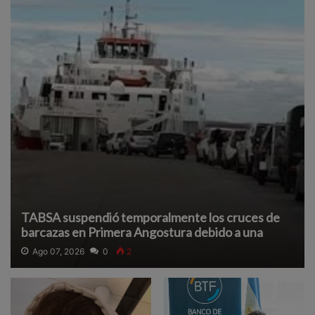
TABSA suspendió temporalmente los cruces de
barcazas en Primera Angostura debido a una
densa neblina que reduce la visibilidad y afecta la
Ago 07, 2026
0
2
navegación segura.