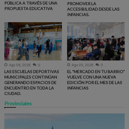
PÚBLICA A TRAVÉS DE UNA
PROMOVER LA
PROPUESTA EDUCATIVA
ACCESIBILIDAD DESDE LAS
INFANCIAS.
Ago 06, 2026
0
Ago 05, 2026
0
LAS ESCUELAS DEPORTIVAS
EL "MERCADO EN TU BARRIO"
MUNICIPALES CONTINÚAN
VUELVE CON UNA NUEVA
GENERANDO ESPACIOS DE
EDICIÓN POR EL MES DE LAS
ENCUENTRO EN TODA LA
INFANCIAS
CIUDAD.
Provinciales