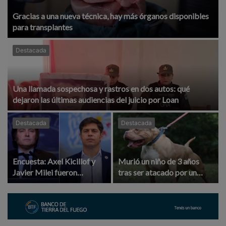
Gracias a una nueva técnica, hay más órganos disponibles
para transplantes
Destacada
Una llamada sospechosa y rastros en dos autos: qué
dejaron las últimas audiencias del juicio por Loan
Destacada
Destacada
Encuesta: Axel Kicillof y
Murió un niño de 3 años
Javier Milei fueron
tras ser atacado por un
medidos en la Provincia de
pitbull en Córdoba
Buenos Aires y hubo un
claro ganador