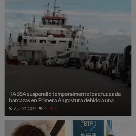
TABSA suspendió temporalmente los cruces de
barcazas en Primera Angostura debido a una
densa neblina que reduce la visibilidad y afecta la
Ago 07, 2026
0
3
navegación segura.