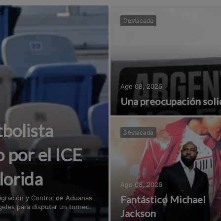
Destacada
Ago 08, 2026
Una preocupación soli
bolista
Destacada
 por el ICE
lorida
Ago 08, 2026
Fantástico Michael
migración y Control de Aduanas
eles para disputar un torneo.
Jackson