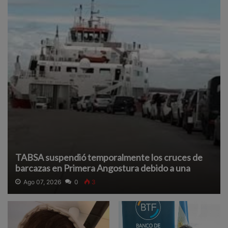
TABSA suspendió temporalmente los cruces de
barcazas en Primera Angostura debido a una
densa neblina que reduce la visibilidad y afecta la
Ago 07, 2026
0
3
navegación segura.