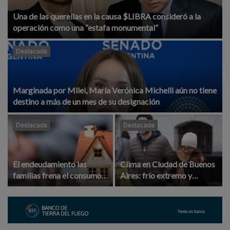
Una de las querellas en la causa $LIBRA consideró a la
operación como una “estafa monumental”
Destacada
Marginada por Milei, María Verónica Michelli aún no tiene
destino a más de un mes de su designación
Destacada
Destacada
El endeudamiento las
Clima en Ciudad de Buenos
familias frena el consumo,
Aires: frío extremo y
retrasa la recuperación y
marcas mínimas de hasta
golpea fuerte en el interior
4°C marcarán el comienzo
del país
de semana