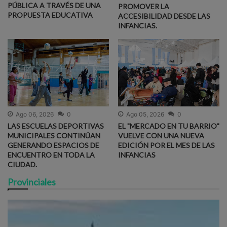
PÚBLICA A TRAVÉS DE UNA
PROMOVER LA
PROPUESTA EDUCATIVA
ACCESIBILIDAD DESDE LAS
INFANCIAS.
Ago 06, 2026
0
Ago 05, 2026
0
LAS ESCUELAS DEPORTIVAS
EL "MERCADO EN TU BARRIO"
MUNICIPALES CONTINÚAN
VUELVE CON UNA NUEVA
GENERANDO ESPACIOS DE
EDICIÓN POR EL MES DE LAS
ENCUENTRO EN TODA LA
INFANCIAS
CIUDAD.
Provinciales