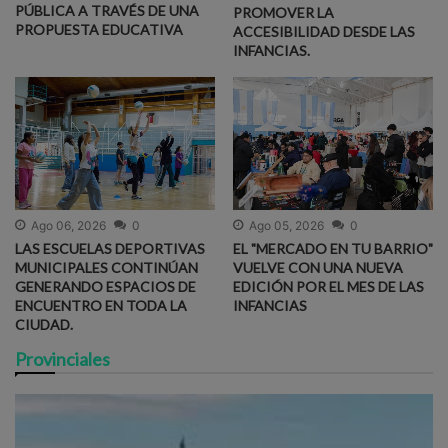
PÚBLICA A TRAVÉS DE UNA
PROMOVER LA
PROPUESTA EDUCATIVA
ACCESIBILIDAD DESDE LAS
INFANCIAS.
Ago 06, 2026
0
Ago 05, 2026
0
LAS ESCUELAS DEPORTIVAS
EL "MERCADO EN TU BARRIO"
MUNICIPALES CONTINÚAN
VUELVE CON UNA NUEVA
GENERANDO ESPACIOS DE
EDICIÓN POR EL MES DE LAS
ENCUENTRO EN TODA LA
INFANCIAS
CIUDAD.
Provinciales