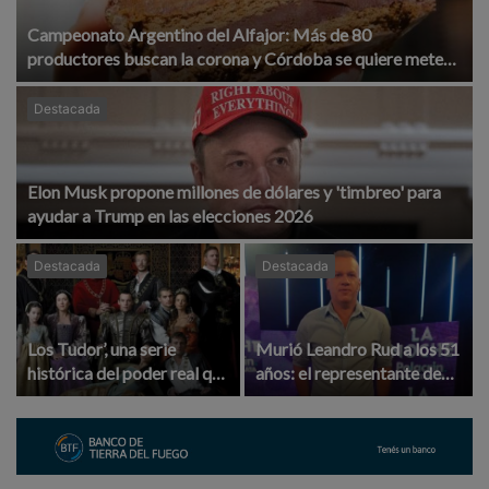
Campeonato Argentino del Alfajor: Más de 80
productores buscan la corona y Córdoba se quiere meter
en el podio
Destacada
Elon Musk propone millones de dólares y 'timbreo' para
ayudar a Trump en las elecciones 2026
Destacada
Destacada
Los Tudor’, una serie
Murió Leandro Rud a los 51
histórica del poder real que
años: el representante de
regresó a la pantalla de
modelos que marcó una
Netflix
época en la TV argentina