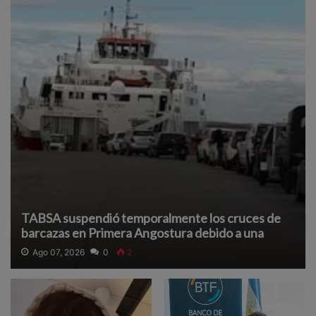
TABSA suspendió temporalmente los cruces de
barcazas en Primera Angostura debido a una
densa neblina que reduce la visibilidad y afecta la
Ago 07, 2026
0
2
navegación segura.