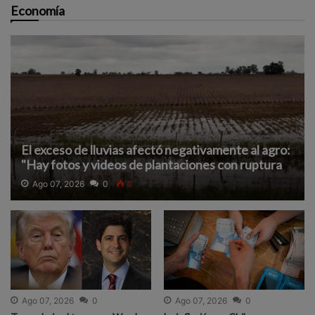
Economía
El exceso de lluvias afectó negativamente al agro:
"Hay fotos y videos de plantaciones con ruptura
de la estructura"
Ago 07, 2026
0
0
Ago 07, 2026
0
Ago 07, 2026
0