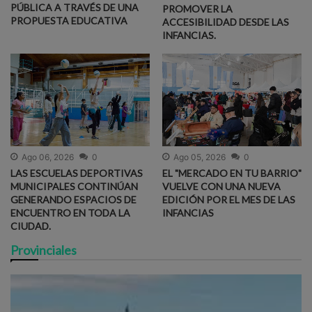
PÚBLICA A TRAVÉS DE UNA
PROMOVER LA
PROPUESTA EDUCATIVA
ACCESIBILIDAD DESDE LAS
INFANCIAS.
Ago 06, 2026
0
Ago 05, 2026
0
LAS ESCUELAS DEPORTIVAS
EL "MERCADO EN TU BARRIO"
MUNICIPALES CONTINÚAN
VUELVE CON UNA NUEVA
GENERANDO ESPACIOS DE
EDICIÓN POR EL MES DE LAS
ENCUENTRO EN TODA LA
INFANCIAS
CIUDAD.
Provinciales