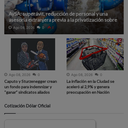
AySA: superávit, reducción de personal y una
asesoría extranjera previa a la privatización sobre
la que hay pocos detalles
Ago 08, 2026
0
0
Ago 08, 2026
0
Ago 08, 2026
0
Caputo y Sturzenegger crean
La inflación en la Ciudad se
un fondo para indemnizar y
aceleró al 2,9% y genera
“ganar” sindicatos aliados
preocupación en Nación
Cotización Dólar Oficial