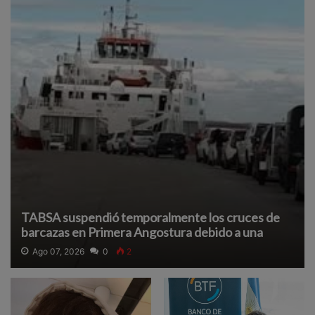
TABSA suspendió temporalmente los cruces de
barcazas en Primera Angostura debido a una
densa neblina que reduce la visibilidad y afecta la
Ago 07, 2026
0
2
navegación segura.