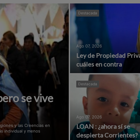
Destacada
Ago 07, 2026
Ley de Propiedad Priva
cuáles en contra
Destacada
pero se vive
Ago 07, 2026
LOAN : ¿ahora sí se
igiones y las Creencias en
ás individual y menos
despierta Corrientes?