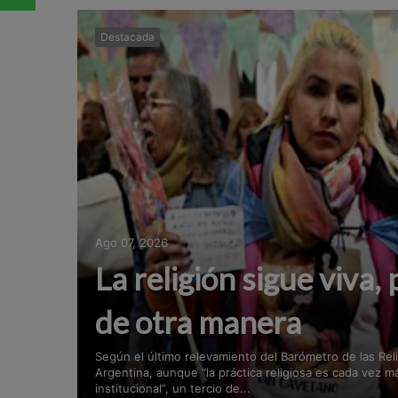
Destacada
Ago 07, 2026
La religión sigue viva, 
de otra manera
Según el último relevamiento del Barómetro de las Rel
Argentina, aunque “la práctica religiosa es cada vez m
institucional”, un tercio de...