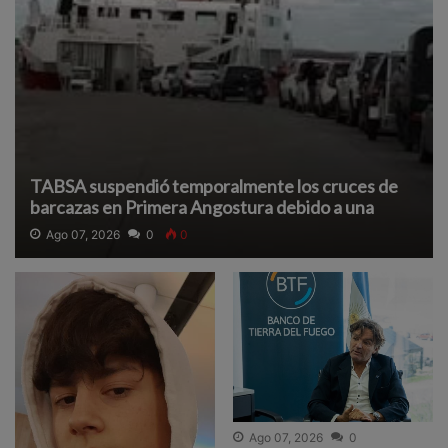
TABSA suspendió temporalmente los cruces de
barcazas en Primera Angostura debido a una
densa neblina que reduce la visibilidad y afecta la
Ago 07, 2026
0
0
navegación segura.
Ago 07, 2026
0