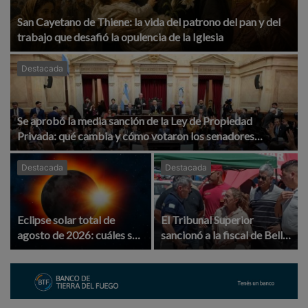
San Cayetano de Thiene: la vida del patrono del pan y del
trabajo que desafió la opulencia de la Iglesia
Destacada
Se aprobó la media sanción de la Ley de Propiedad
Privada: qué cambia y cómo votaron los senadores
cordobeses
Destacada
Destacada
Eclipse solar total de
El Tribunal Superior
agosto de 2026: cuáles son
sancionó a la fiscal de Bell
sus fases y dónde podrá
Ville Isabel Reyna por
verse el fenómeno
violencia laboral y
discriminación