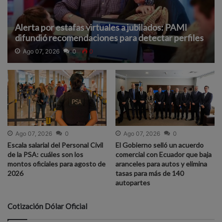
Alerta por estafas virtuales a jubilados: PAMI
difundió recomendaciones para detectar perfiles
falsos y proteger datos
Ago 07, 2026
0
0
Ago 07, 2026
0
Ago 07, 2026
0
Escala salarial del Personal Civil
El Gobierno selló un acuerdo
de la PSA: cuáles son los
comercial con Ecuador que baja
montos oficiales para agosto de
aranceles para autos y elimina
2026
tasas para más de 140
autopartes
Cotización Dólar Oficial