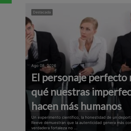
Destacada
Ago 08, 2026
El personaje perfecto 
qué nuestras imperfec
hacen más humanos
Un experimento científico, la honestidad de un deporti
Reeve demuestran que la autenticidad genera más conf
verdadera fortaleza no ...