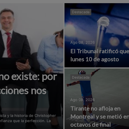
Destacada
Ago 08, 2026
El Tribunal ratificó que 
lunes 10 de agosto
no existe: por
Destacada
ciones nos
Ago 08, 2026
Tirante no afloja en
Montreal y se metió en
sta y la historia de Christopher
ianza que la perfección. La
octavos de final