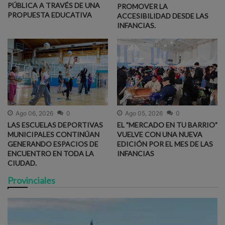
PÚBLICA A TRAVÉS DE UNA
PROMOVER LA
PROPUESTA EDUCATIVA
ACCESIBILIDAD DESDE LAS
INFANCIAS.
Ago 06, 2026
0
Ago 05, 2026
0
LAS ESCUELAS DEPORTIVAS
EL "MERCADO EN TU BARRIO"
MUNICIPALES CONTINÚAN
VUELVE CON UNA NUEVA
GENERANDO ESPACIOS DE
EDICIÓN POR EL MES DE LAS
ENCUENTRO EN TODA LA
INFANCIAS
CIUDAD.
Provinciales