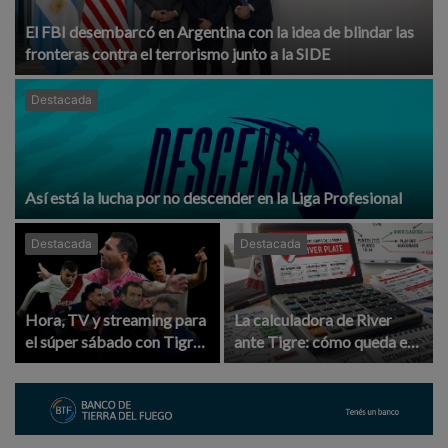
El FBI desembarcó en Argentina con la idea de blindar las
fronteras contra el terrorismo junto a la SIDE
Destacada
Así está la lucha por no descender en la Liga Profesional
Destacada
Destacada
Hora, TV y streaming para
La calculadora de River
el súper sábado con Tigre -
ante Tigre: cómo queda en
River, Boca - Vélez y Messi
la Tabla Anual si gana,
empata o pierde y por qué
ni con los tres puntos entra
por ahora en playoffs