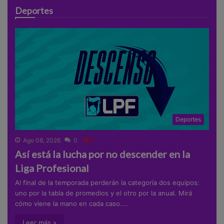
Deportes
Deportes
Ago 08, 2026
0
0
Así está la lucha por no descender en la
Liga Profesional
Al final de la temporada perderán la categoría dos equipos:
uno por la tabla de promedios y el otro por la anual. Mirá
cómo viene la mano en cada caso....
Leer más »