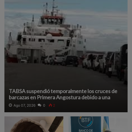
TABSA suspendió temporalmente los cruces de
barcazas en Primera Angostura debido a una
densa neblina que reduce la visibilidad y afecta la
Ago 07, 2026
0
2
navegación segura.