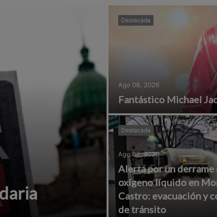
Destacada
Ago 08, 2026
Fantástico Michael Ja
Destacada
Ago 08, 2026
Alerta por un derrame
oxígeno líquido en Mo
daria
Castro: evacuación y c
de tránsito