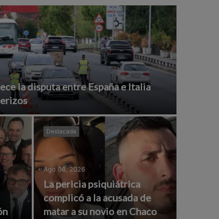
ce la disputa entre España e Italia
terizos
Destacada
Ago 08, 2026
La pericia psiquiátrica
complicó a la acusada de
ón
matar a su novio en Chaco