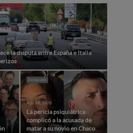
ce la disputa entre España e Italia
terizos
Destacada
Ago 08, 2026
La pericia psiquiátrica
complicó a la acusada de
ón
matar a su novio en Chaco