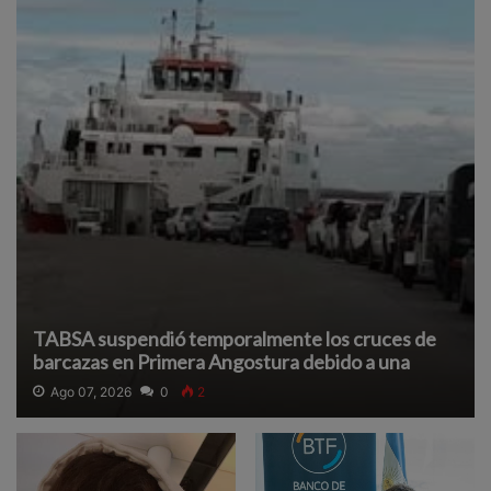
TABSA suspendió temporalmente los cruces de
barcazas en Primera Angostura debido a una
densa neblina que reduce la visibilidad y afecta la
Ago 07, 2026
0
2
navegación segura.