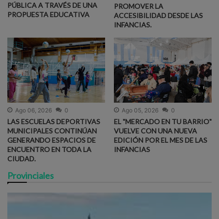
PÚBLICA A TRAVÉS DE UNA
PROMOVER LA
PROPUESTA EDUCATIVA
ACCESIBILIDAD DESDE LAS
INFANCIAS.
Ago 06, 2026
0
Ago 05, 2026
0
LAS ESCUELAS DEPORTIVAS
EL "MERCADO EN TU BARRIO"
MUNICIPALES CONTINÚAN
VUELVE CON UNA NUEVA
GENERANDO ESPACIOS DE
EDICIÓN POR EL MES DE LAS
ENCUENTRO EN TODA LA
INFANCIAS
CIUDAD.
Provinciales