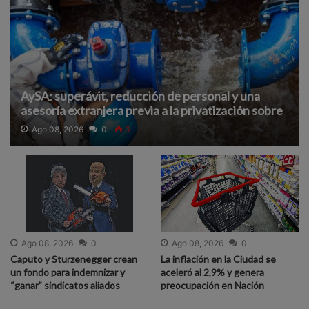
AySA: superávit, reducción de personal y una
asesoría extranjera previa a la privatización sobre
la que hay pocos detalles
Ago 08, 2026
0
0
Ago 08, 2026
0
Ago 08, 2026
0
Caputo y Sturzenegger crean
La inflación en la Ciudad se
un fondo para indemnizar y
aceleró al 2,9% y genera
“ganar” sindicatos aliados
preocupación en Nación