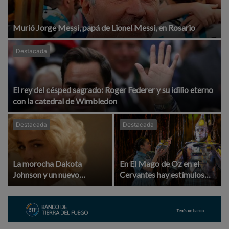
Murió Jorge Messi, papá de Lionel Messi, en Rosario
Destacada
El rey del césped sagrado: Roger Federer y su idilio eterno
con la catedral de Wimbledon
Destacada
Destacada
La morocha Dakota
En El Mago de Oz en el
Johnson y un nuevo
Cervantes hay estímulos
desafío: interpretar a la
para los chicos y Dorothy
diva Marilyn Monroe, que
recupera los zapatos
según cuenta la leyenda, la
plateados
tuvo en brazos