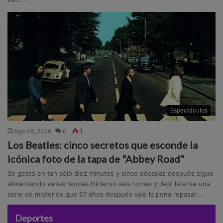
Espectáculos
Ago 08, 2026
0
1
Los Beatles: cinco secretos que esconde la
icónica foto de la tapa de "Abbey Road"
Se gestó en tan sólo diez minutos y cinco décadas después sigue
alimentando varias teorías.Hicieron seis tomas y dejó latente una
serie de misterios que 57 años después vale la pena repasar....
Deportes