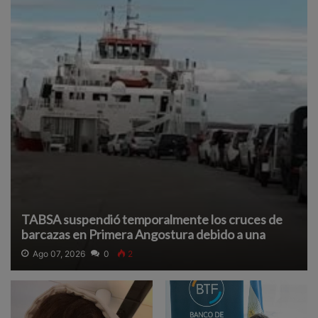
TABSA suspendió temporalmente los cruces de
barcazas en Primera Angostura debido a una
densa neblina que reduce la visibilidad y afecta la
Ago 07, 2026
0
2
navegación segura.