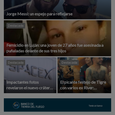
Jorge Messi: un espejo para reflejarse
Destacada
Femicidio en Luján: una joven de 27 años fue asesinada a
puñaladas delante de sus tres hijos
Destacada
Destacada
Impactantes fotos
El picante festejo de Tigre
revelaron el nuevo cráter
con varios ex River:
lunar dejado por un cohete
Subiabre se sumó al
de SpaceX estrellado sin
trencito y el Pity Martínez
control
metió baile