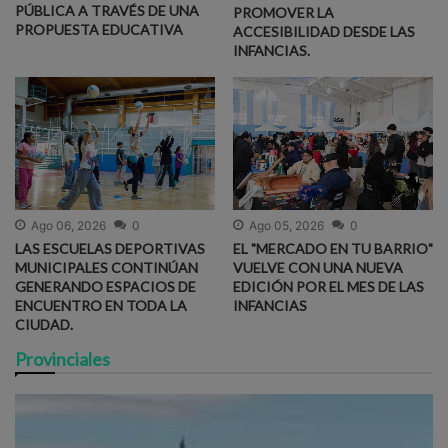
PÚBLICA A TRAVÉS DE UNA
PROMOVER LA
PROPUESTA EDUCATIVA
ACCESIBILIDAD DESDE LAS
INFANCIAS.
Ago 06, 2026
0
Ago 05, 2026
0
LAS ESCUELAS DEPORTIVAS
EL "MERCADO EN TU BARRIO"
MUNICIPALES CONTINÚAN
VUELVE CON UNA NUEVA
GENERANDO ESPACIOS DE
EDICIÓN POR EL MES DE LAS
ENCUENTRO EN TODA LA
INFANCIAS
CIUDAD.
Provinciales