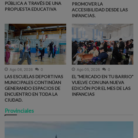
PÚBLICA A TRAVÉS DE UNA
PROMOVER LA
PROPUESTA EDUCATIVA
ACCESIBILIDAD DESDE LAS
INFANCIAS.
Ago 06, 2026
0
Ago 05, 2026
0
LAS ESCUELAS DEPORTIVAS
EL "MERCADO EN TU BARRIO"
MUNICIPALES CONTINÚAN
VUELVE CON UNA NUEVA
GENERANDO ESPACIOS DE
EDICIÓN POR EL MES DE LAS
ENCUENTRO EN TODA LA
INFANCIAS
CIUDAD.
Provinciales