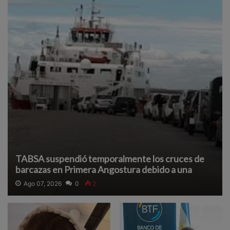
TABSA suspendió temporalmente los cruces de
barcazas en Primera Angostura debido a una
densa neblina que reduce la visibilidad y afecta la
Ago 07, 2026
0
2
navegación segura.