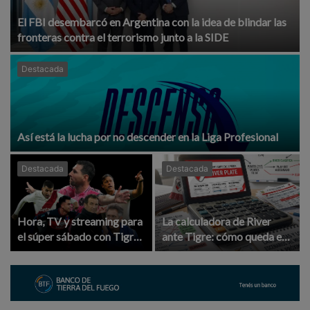
El FBI desembarcó en Argentina con la idea de blindar las
fronteras contra el terrorismo junto a la SIDE
Destacada
Así está la lucha por no descender en la Liga Profesional
Destacada
Destacada
Hora, TV y streaming para
La calculadora de River
el súper sábado con Tigre -
ante Tigre: cómo queda en
River, Boca - Vélez y Messi
la Tabla Anual si gana,
empata o pierde y por qué
ni con los tres puntos entra
por ahora en playoffs