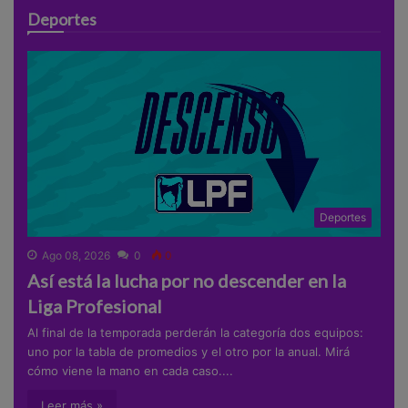
Deportes
Deportes
Ago 08, 2026
0
0
Así está la lucha por no descender en la
Liga Profesional
Al final de la temporada perderán la categoría dos equipos:
uno por la tabla de promedios y el otro por la anual. Mirá
cómo viene la mano en cada caso....
Leer más »