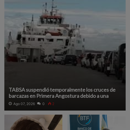
TABSA suspendió temporalmente los cruces de
barcazas en Primera Angostura debido a una
densa neblina que reduce la visibilidad y afecta la
Ago 07, 2026
0
2
navegación segura.