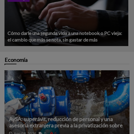
Cómo darle una segunda vida a una notebook o PC vieja:
el cambio que más se nota, sin gastar de más
Economía
AySA: superávit, reducción de personal y una
asesoría extranjera previa a la privatización sobre
la que hay pocos detalles
Ago 08, 2026
0
0