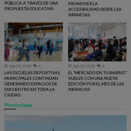
PÚBLICA A TRAVÉS DE UNA
PROMOVER LA
PROPUESTA EDUCATIVA
ACCESIBILIDAD DESDE LAS
INFANCIAS.
Ago 06, 2026
0
Ago 05, 2026
0
LAS ESCUELAS DEPORTIVAS
EL "MERCADO EN TU BARRIO"
MUNICIPALES CONTINÚAN
VUELVE CON UNA NUEVA
GENERANDO ESPACIOS DE
EDICIÓN POR EL MES DE LAS
ENCUENTRO EN TODA LA
INFANCIAS
CIUDAD.
Provinciales