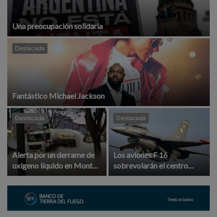
Una preocupación solidaria
Destacada
Fantástico Michael Jackson
Destacada
Destacada
Alerta por un derrame de
Los aviones F 16
oxígeno líquido en Monte
sobrevolarán el centro
Castro: evacuación y corte
porteño y el lunes
de tránsito
participarán de la
celebración de la Fuerza
Aérea