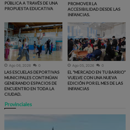
PÚBLICA A TRAVÉS DE UNA
PROMOVER LA
PROPUESTA EDUCATIVA
ACCESIBILIDAD DESDE LAS
INFANCIAS.
Ago 06, 2026
0
Ago 05, 2026
0
LAS ESCUELAS DEPORTIVAS
EL "MERCADO EN TU BARRIO"
MUNICIPALES CONTINÚAN
VUELVE CON UNA NUEVA
GENERANDO ESPACIOS DE
EDICIÓN POR EL MES DE LAS
ENCUENTRO EN TODA LA
INFANCIAS
CIUDAD.
Provinciales