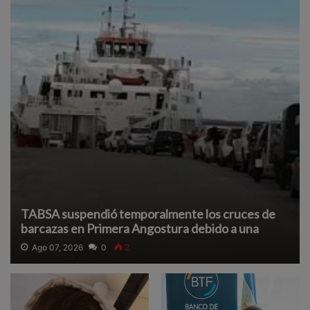
TABSA suspendió temporalmente los cruces de
barcazas en Primera Angostura debido a una
densa neblina que reduce la visibilidad y afecta la
Ago 07, 2026
0
2
navegación segura.