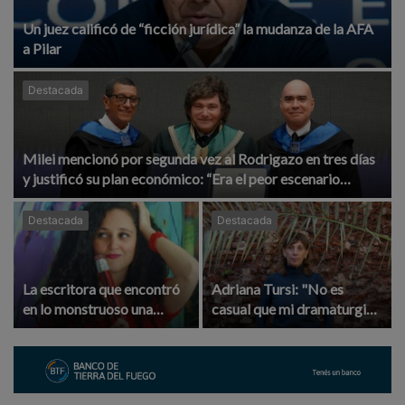
Un juez calificó de “ficción jurídica” la mudanza de la AFA
a Pilar
Destacada
Milei mencionó por segunda vez al Rodrigazo en tres días
y justificó su plan económico: “Era el peor escenario
posible”
Destacada
Destacada
La escritora que encontró
Adriana Tursi: "No es
en lo monstruoso una
casual que mi dramaturgia
forma de hablar sobre el
tenga como telón de fondo
arte
nuestra historia"