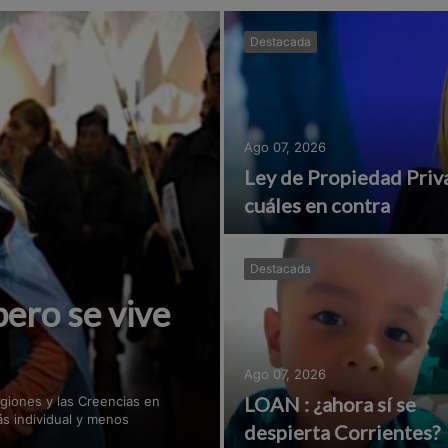
Destacada
Ago 07, 2026
Ley de Propiedad Priva
cuáles en contra
Destacada
pero se vive
Ago 07, 2026
LOAN : ¿ahora sí se
igiones y las Creencias en
ás individual y menos
despierta Corrientes?