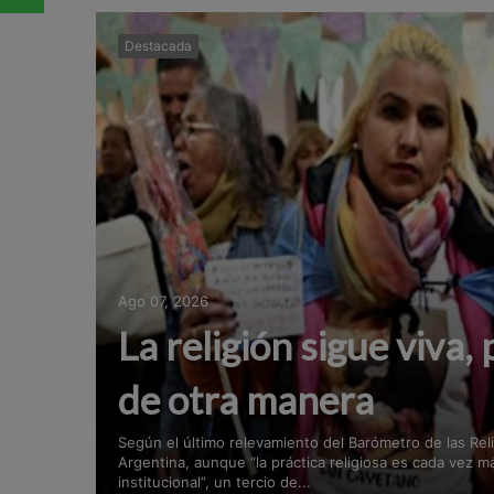
Destacada
Ago 07, 2026
La religión sigue viva, 
de otra manera
Según el último relevamiento del Barómetro de las Rel
Argentina, aunque “la práctica religiosa es cada vez m
institucional”, un tercio de...