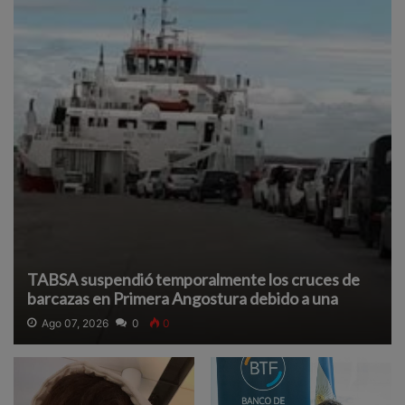
TABSA suspendió temporalmente los cruces de
barcazas en Primera Angostura debido a una
densa neblina que reduce la visibilidad y afecta la
Ago 07, 2026
0
0
navegación segura.