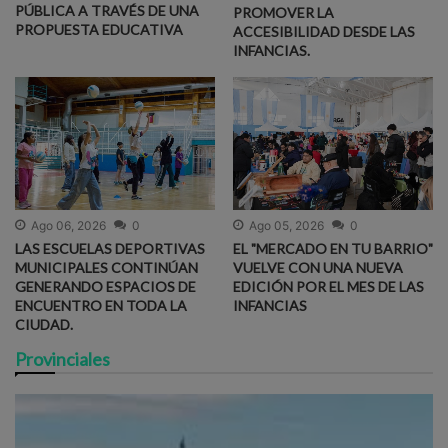
PÚBLICA A TRAVÉS DE UNA
PROMOVER LA
PROPUESTA EDUCATIVA
ACCESIBILIDAD DESDE LAS
INFANCIAS.
Ago 06, 2026
0
Ago 05, 2026
0
LAS ESCUELAS DEPORTIVAS
EL "MERCADO EN TU BARRIO"
MUNICIPALES CONTINÚAN
VUELVE CON UNA NUEVA
GENERANDO ESPACIOS DE
EDICIÓN POR EL MES DE LAS
ENCUENTRO EN TODA LA
INFANCIAS
CIUDAD.
Provinciales