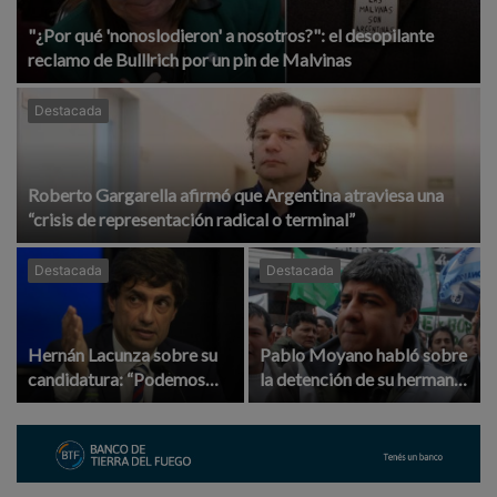
"¿Por qué 'nonoslodieron' a nosotros?": el desopilante
reclamo de Bulllrich por un pin de Malvinas
Destacada
Roberto Gargarella afirmó que Argentina atraviesa una
“crisis de representación radical o terminal”
Destacada
Destacada
Hernán Lacunza sobre su
Pablo Moyano habló sobre
candidatura: “Podemos
la detención de su hermano
presentar una mejor
Facundo: "Que lo defina la
propuesta que Milei y
Justicia"
Kicillof”