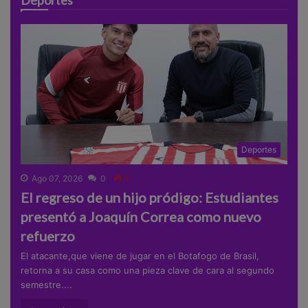
Deportes
Deportes
Ago 07, 2026
0
0
El regreso de un hijo pródigo: Estudiantes
presentó a Joaquín Correa como nuevo
refuerzo
El atacante,que viene de jugar en el Botafogo de Brasil,
retorna a su casa como una pieza clave de cara al segundo
semestre....