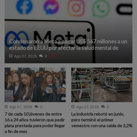
Condenaron a Meta a pagar US$ 567 millones a un
estado de EEUU por afectar la salud mental de
niños
Ago 07, 2026
0
0
Ago 07, 2026
0
Ago 07, 2026
0
7 de cada 10 jóvenes de entre
La industria rebotó en junio,
16 a 24 años tuvieron que pedir
pero terminó el primer
plata prestada para poder llegar
semestre con una caída de 2,2%
a fin de mes