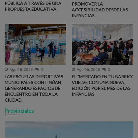
PÚBLICA A TRAVÉS DE UNA
PROMOVER LA
PROPUESTA EDUCATIVA
ACCESIBILIDAD DESDE LAS
INFANCIAS.
Ago 06, 2026
0
Ago 05, 2026
0
LAS ESCUELAS DEPORTIVAS
EL "MERCADO EN TU BARRIO"
MUNICIPALES CONTINÚAN
VUELVE CON UNA NUEVA
GENERANDO ESPACIOS DE
EDICIÓN POR EL MES DE LAS
ENCUENTRO EN TODA LA
INFANCIAS
CIUDAD.
Provinciales