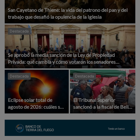
San Cayetano de Thiene: la vida del patrono del pan y del
trabajo que desafió la opulencia de la Iglesia
Destacada
Se aprobó la media sanción de la Ley de Propiedad
Privada: qué cambia y cómo votaron los senadores
cordobeses
Destacada
Destacada
Eclipse solar total de
El Tribunal Superior
agosto de 2026: cuáles son
sancionó a la fiscal de Bell
sus fases y dónde podrá
Ville Isabel Reyna por
verse el fenómeno
violencia laboral y
discriminación