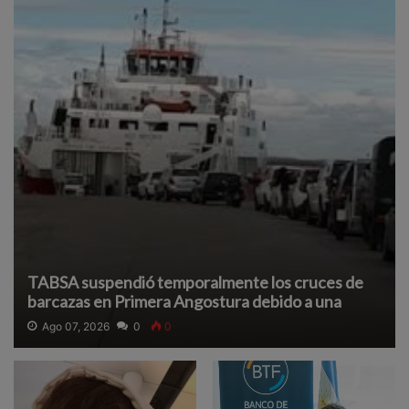
TABSA suspendió temporalmente los cruces de
barcazas en Primera Angostura debido a una
densa neblina que reduce la visibilidad y afecta la
Ago 07, 2026
0
0
navegación segura.