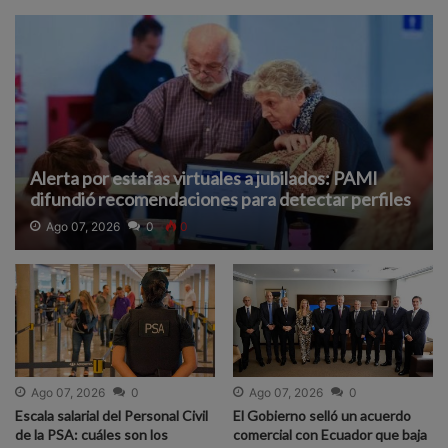
Alerta por estafas virtuales a jubilados: PAMI
difundió recomendaciones para detectar perfiles
falsos y proteger datos
Ago 07, 2026
0
0
Ago 07, 2026
0
Ago 07, 2026
0
Escala salarial del Personal Civil
El Gobierno selló un acuerdo
de la PSA: cuáles son los
comercial con Ecuador que baja