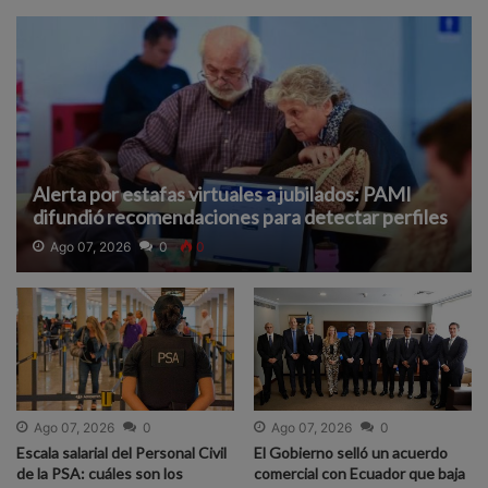
Alerta por estafas virtuales a jubilados: PAMI
difundió recomendaciones para detectar perfiles
falsos y proteger datos
Ago 07, 2026
0
0
Ago 07, 2026
0
Ago 07, 2026
0
Escala salarial del Personal Civil
El Gobierno selló un acuerdo
de la PSA: cuáles son los
comercial con Ecuador que baja