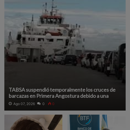
TABSA suspendió temporalmente los cruces de
barcazas en Primera Angostura debido a una
densa neblina que reduce la visibilidad y afecta la
Ago 07, 2026
0
0
navegación segura.