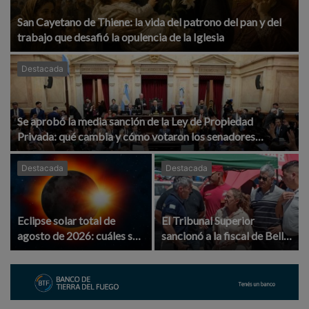
San Cayetano de Thiene: la vida del patrono del pan y del
trabajo que desafió la opulencia de la Iglesia
Destacada
Se aprobó la media sanción de la Ley de Propiedad
Privada: qué cambia y cómo votaron los senadores
cordobeses
Destacada
Destacada
Eclipse solar total de
El Tribunal Superior
agosto de 2026: cuáles son
sancionó a la fiscal de Bell
sus fases y dónde podrá
Ville Isabel Reyna por
verse el fenómeno
violencia laboral y
discriminación