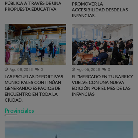
PÚBLICA A TRAVÉS DE UNA
PROMOVER LA
PROPUESTA EDUCATIVA
ACCESIBILIDAD DESDE LAS
INFANCIAS.
Ago 06, 2026
0
Ago 05, 2026
0
LAS ESCUELAS DEPORTIVAS
EL "MERCADO EN TU BARRIO"
MUNICIPALES CONTINÚAN
VUELVE CON UNA NUEVA
GENERANDO ESPACIOS DE
EDICIÓN POR EL MES DE LAS
ENCUENTRO EN TODA LA
INFANCIAS
CIUDAD.
Provinciales