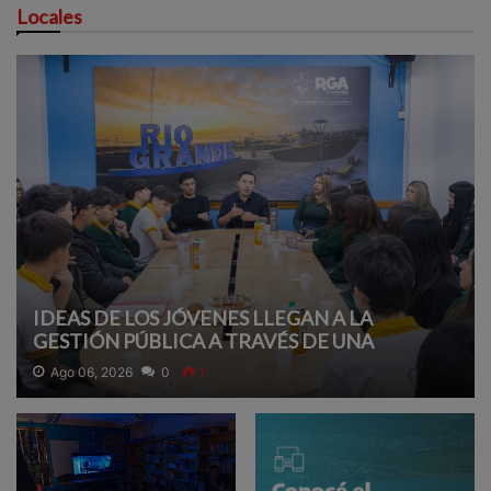
Locales
IDEAS DE LOS JÓVENES LLEGAN A LA
GESTIÓN PÚBLICA A TRAVÉS DE UNA
PROPUESTA EDUCATIVA
Ago 06, 2026
0
1