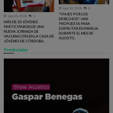
Ago 05, 2026
0
“VIAJES POR LOS
Ago 05, 2026
0
DERECHOS”: UNA
MÁS DE 20 JÓVENES
PROPUESTA PARA
PARTICIPARON DE UNA
DISFRUTAR EN FAMILIA
NUEVA JORNADA DE
DURANTE EL MES DE
VACUNACIÓN EN LA CASA DE
AGOSTO.
JÓVENES DE CÓRDOBA.
Provinciales