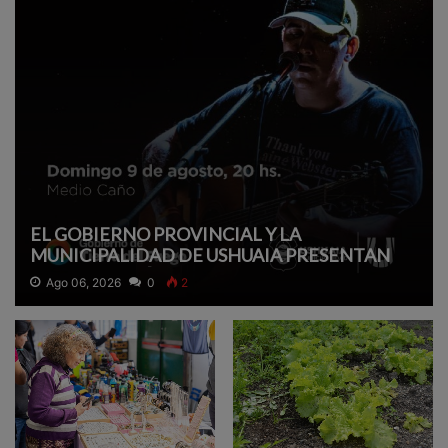
EL GOBIERNO PROVINCIAL Y LA
MUNICIPALIDAD DE USHUAIA PRESENTAN
UN SHOW ACÚSTICO GRATUITO DE GASPAR
Ago 06, 2026
0
2
BENEGAS.