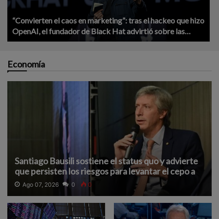
“Convierten el caos en marketing”: tras el hackeo que hizo
OpenAI, el fundador de Black Hat advirtió sobre las
empresas de IA
Economía
Santiago Bausili sostiene el status quo y advierte
que persisten los riesgos para levantar el cepo a
las empresas
Ago 07, 2026
0
0