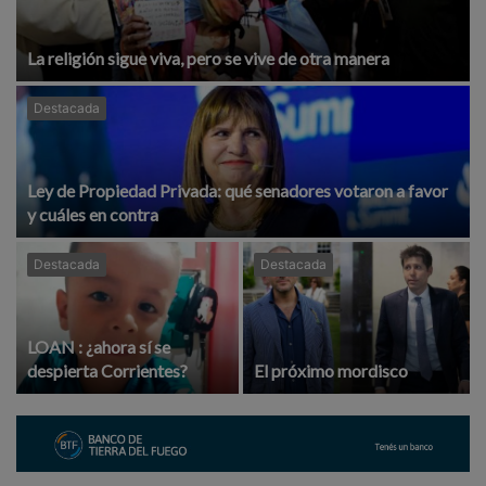
La religión sigue viva, pero se vive de otra manera
Destacada
Ley de Propiedad Privada: qué senadores votaron a favor
y cuáles en contra
Destacada
Destacada
LOAN : ¿ahora sí se
despierta Corrientes?
El próximo mordisco