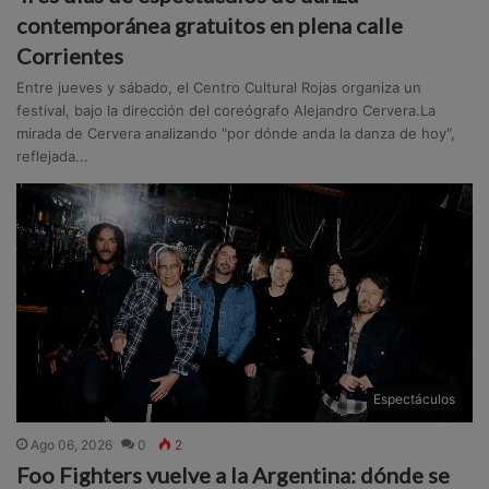
contemporánea gratuitos en plena calle
Corrientes
Entre jueves y sábado, el Centro Cultural Rojas organiza un
festival, bajo la dirección del coreógrafo Alejandro Cervera.La
mirada de Cervera analizando "por dónde anda la danza de hoy",
reflejada...
Espectáculos
Ago 06, 2026
0
2
Foo Fighters vuelve a la Argentina: dónde se