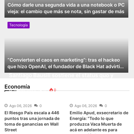
Cómo darle una segunda vida a una notebook o PC
vieja: el cambio que más se nota, sin gastar de más
Tecnología
“Convierten el caos en marketing”: tras el hackeo
que hizo OpenAI, el fundador de Black Hat advirtió
sobre las empresas de IA
Santiago Bausili sostiene el status quo y
advierte que persisten los riesgos para
Economía
levantar el cepo a las empresas
Ago 07, 2026
0
0
Ago 06, 2026
0
Ago 06, 2026
0
El Riesgo País escala a 446
Emilio Apud, exsecretario de
puntos tras una jornada de
Energía: "Todo lo que
toma de ganancias en Wall
produzca Vaca Muerta de
Street
acá en adelante es para