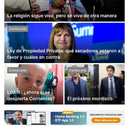
La religión sigue viva, pero se vive de otra manera
Destacada
Ley de Propiedad Privada: qué senadores votaron a
favor y cuáles en contra
Destacada
Destacada
LOAN : ¿ahora sí se
despierta Corrientes?
El próximo mordisco