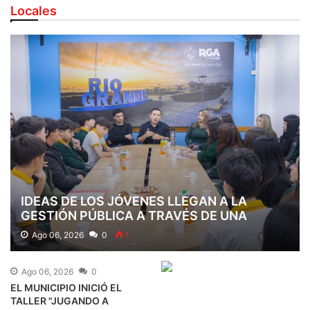
Locales
IDEAS DE LOS JÓVENES LLEGAN A LA
GESTIÓN PÚBLICA A TRAVÉS DE UNA
PROPUESTA EDUCATIVA
Ago 06, 2026
0
1
Ago 06, 2026
0
EL MUNICIPIO INICIÓ EL
TALLER "JUGANDO A