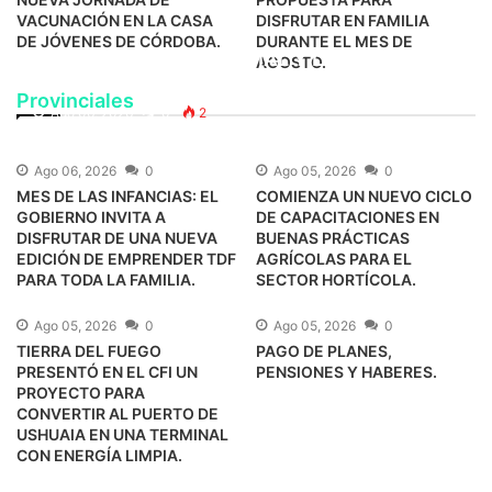
VACUNACIÓN EN LA CASA
DISFRUTAR EN FAMILIA
DE JÓVENES DE CÓRDOBA.
DURANTE EL MES DE
EL GOBIERNO PROVINCIAL Y LA
AGOSTO.
MUNICIPALIDAD DE USHUAIA PRESENTAN
Provinciales
UN SHOW ACÚSTICO GRATUITO DE
Ago 06, 2026
0
2
GASPAR BENEGAS.
Ago 06, 2026
0
Ago 05, 2026
0
MES DE LAS INFANCIAS: EL
COMIENZA UN NUEVO CICLO
GOBIERNO INVITA A
DE CAPACITACIONES EN
DISFRUTAR DE UNA NUEVA
BUENAS PRÁCTICAS
EDICIÓN DE EMPRENDER TDF
AGRÍCOLAS PARA EL
PARA TODA LA FAMILIA.
SECTOR HORTÍCOLA.
Ago 05, 2026
0
Ago 05, 2026
0
TIERRA DEL FUEGO
PAGO DE PLANES,
PRESENTÓ EN EL CFI UN
PENSIONES Y HABERES.
PROYECTO PARA
CONVERTIR AL PUERTO DE
USHUAIA EN UNA TERMINAL
CON ENERGÍA LIMPIA.