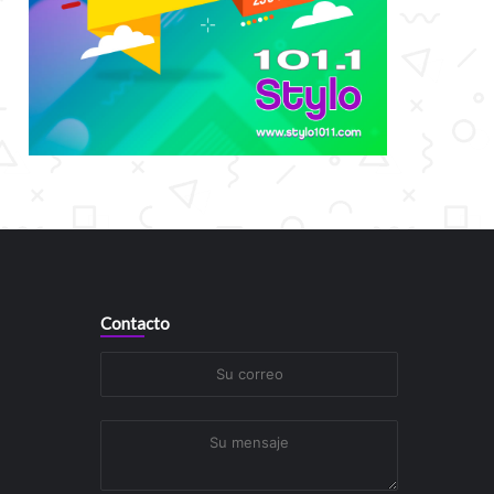
Contacto
Su
correo
Su
mensaje