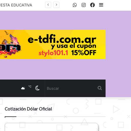
WhatsApp
Twitter
Instagram
Facebook
Sidebar
UESTA EDUCATIVA
℃
Cambiar
Buscar
modo
Cotización Dólar Oficial