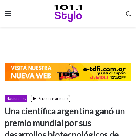
Menu
C
m
Nacionales
Escuchar artículo
Una científica argentina ganó un
premio mundial por sus
desarrollos biotecnológicos de