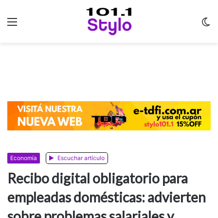
Menu
C
m
Economía
Escuchar artículo
Recibo digital obligatorio para
empleadas domésticas: advierten
sobre problemas salariales y