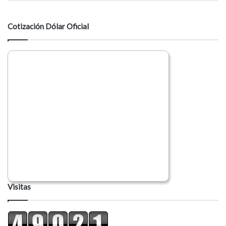
n
t
a
Cotización Dólar Oficial
r
i
o
Visitas