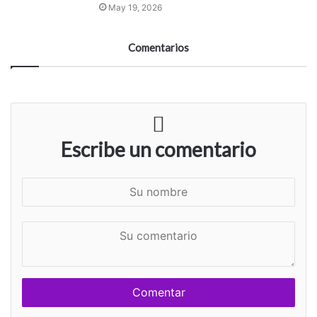
May 19, 2026
Comentarios
Escribe un comentario
S
u
n
S
o
u
m
c
b
o
r
m
e
e