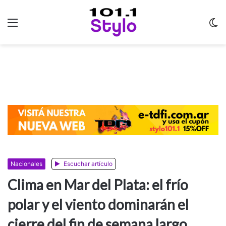
Menu
C
m
Nacionales
Escuchar artículo
Clima en Mar del Plata: el frío
polar y el viento dominarán el
cierre del fin de semana largo