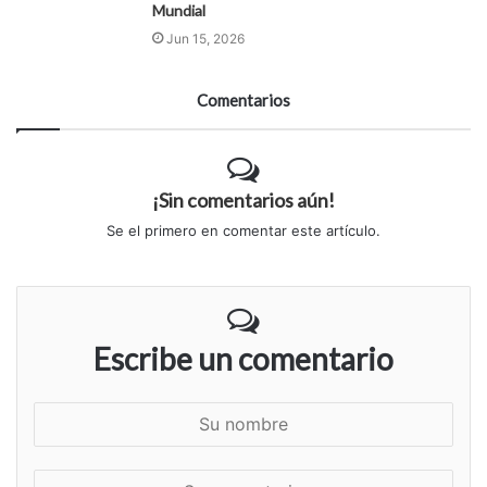
Mundial
Jun 15, 2026
Comentarios
¡Sin comentarios aún!
Se el primero en comentar este artículo.
Escribe un comentario
S
u
n
S
o