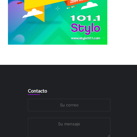
Contacto
Su
correo
Su
mensaje