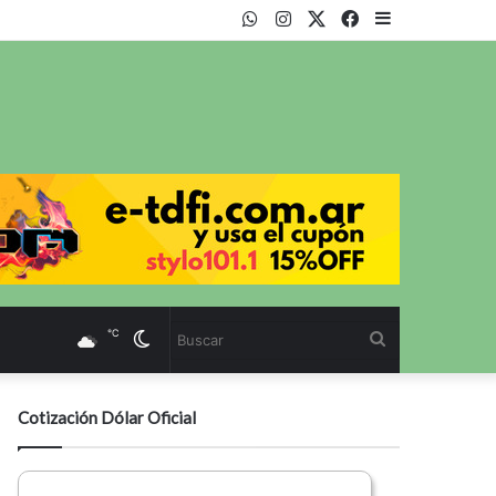
WhatsApp
Instagram
Twitter
Facebook
Sidebar
℃
Cambiar
Buscar
modo
Cotización Dólar Oficial