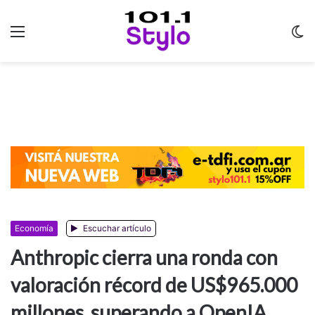
Menu
C
m
Economía
Escuchar artículo
Anthropic cierra una ronda con
valoración récord de US$965.000
millones, superando a OpenIA