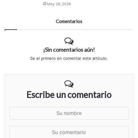
May 28, 2026
Comentarios
¡Sin comentarios aún!
Se el primero en comentar este artículo.
Escribe un comentario
S
u
n
S
o
u
m