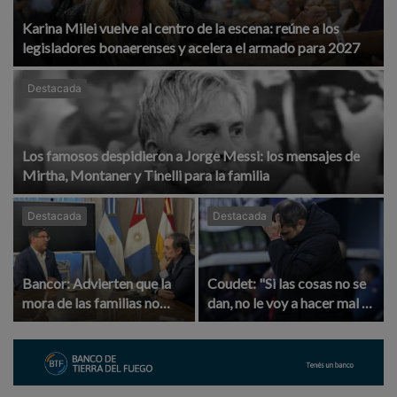
Karina Milei vuelve al centro de la escena: reúne a los
legisladores bonaerenses y acelera el armado para 2027
Destacada
Los famosos despidieron a Jorge Messi: los mensajes de
Mirtha, Montaner y Tinelli para la familia
Destacada
Destacada
Bancor: Advierten que la
Coudet: "Si las cosas no se
mora de las familias no
dan, no le voy a hacer mal a
volvería a niveles normales
River"
antes de un año