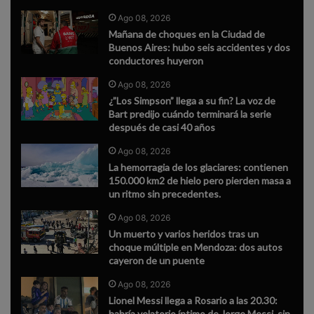
Ago 08, 2026
Mañana de choques en la Ciudad de
Buenos Aires: hubo seis accidentes y dos
conductores huyeron
Ago 08, 2026
¿”Los Simpson” llega a su fin? La voz de
Bart predijo cuándo terminará la serie
después de casi 40 años
Ago 08, 2026
La hemorragia de los glaciares: contienen
150.000 km2 de hielo pero pierden masa a
un ritmo sin precedentes.
Ago 08, 2026
Un muerto y varios heridos tras un
choque múltiple en Mendoza: dos autos
cayeron de un puente
Ago 08, 2026
Lionel Messi llega a Rosario a las 20.30:
habría velatorio íntimo de Jorge Messi, sin