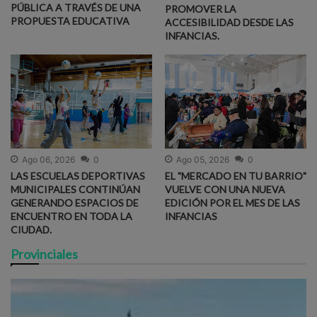
PÚBLICA A TRAVÉS DE UNA
PROMOVER LA
PROPUESTA EDUCATIVA
ACCESIBILIDAD DESDE LAS
INFANCIAS.
Ago 06, 2026
0
Ago 05, 2026
0
LAS ESCUELAS DEPORTIVAS
EL "MERCADO EN TU BARRIO"
MUNICIPALES CONTINÚAN
VUELVE CON UNA NUEVA
GENERANDO ESPACIOS DE
EDICIÓN POR EL MES DE LAS
ENCUENTRO EN TODA LA
INFANCIAS
CIUDAD.
Provinciales