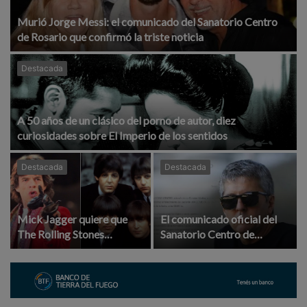
Murió Jorge Messi: el comunicado del Sanatorio Centro
de Rosario que confirmó la triste noticia
Destacada
A 50 años de un clásico del porno de autor, diez
curiosidades sobre El Imperio de los sentidos
Destacada
Destacada
Mick Jagger quiere que
El comunicado oficial del
The Rolling Stones
Sanatorio Centro de
también tengan su gran
Rosario por la muerte de
biopic: el fenómeno The
Jorge Messi
Beatles inspira un nuevo
proyecto