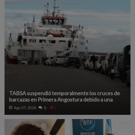
TABSA suspendió temporalmente los cruces de
barcazas en Primera Angostura debido a una
densa neblina que reduce la visibilidad y afecta la
Ago 07, 2026
0
2
navegación segura.