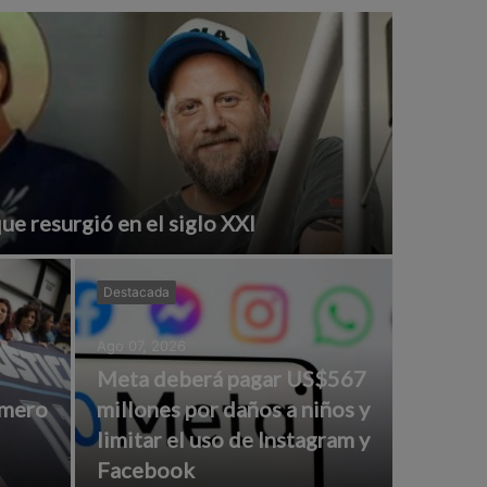
e resurgió en el siglo XXI
Destacada
Ago 07, 2026
Meta deberá pagar US$567
rmero
millones por daños a niños y
limitar el uso de Instagram y
Facebook