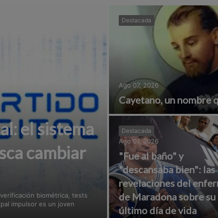
Destacada
Ago 07, 2026
Cayetano, un nombre qu
al: el sistema
Destacada
Ago 07, 2026
sca cambiar
"Fue al baño" y
"descansaba bien": las
revelaciones del enfe
de Maradona sobre su
verificación biométrica, tests
ipal impulsor es un joven
último día de vida