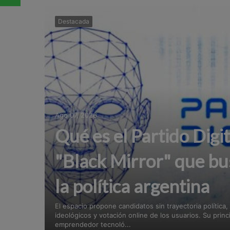
Destacada
Ago 07, 2026
Qué es el Partido Digit
"Black Mirror" que bu
la política argentina
El espacio propone candidatos sin trayectoria política, 
ideológicos y votación online de los usuarios. Su princ
emprendedor tecnoló...