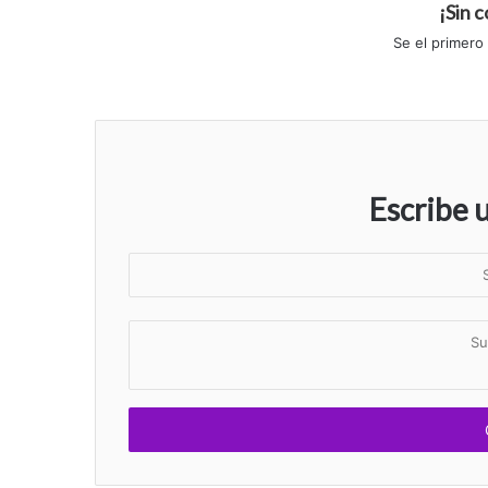
¡Sin 
Se el primero
Escribe 
S
u
n
S
o
u
m
c
b
o
r
m
e
e
n