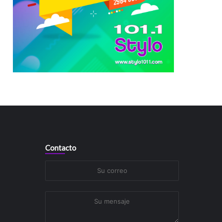
Contacto
Su
correo
Su
mensaje