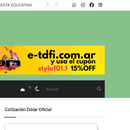
WhatsApp
Twitter
Instagram
Facebook
Sidebar
UESTA EDUCATIVA
℃
Cambiar
Buscar
modo
Cotización Dólar Oficial