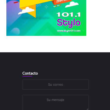
Contacto
Su
correo
Su
mensaje